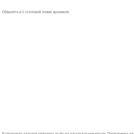
Обвалять в 1 столовой ложке крахмале.
В несколько заходов обжарить рыбу на растительном масле. Переложить на 