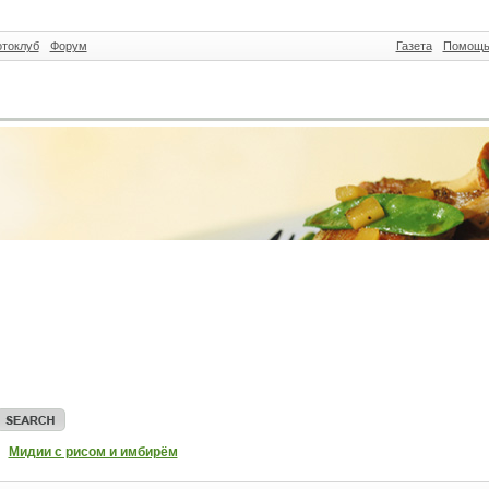
токлуб
Форум
Газета
Помощ
Мидии с рисом и имбирём