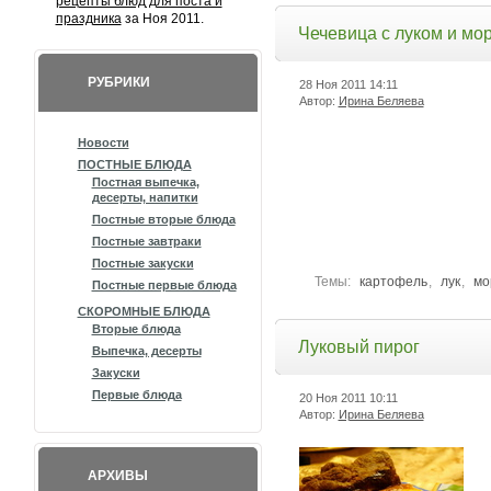
рецепты блюд для поста и
праздника
за Ноя 2011.
Чечевица с луком и мо
РУБРИКИ
28 Ноя 2011
14:11
Автор:
Ирина Беляева
Новости
ПОСТНЫЕ БЛЮДА
Постная выпечка,
десерты, напитки
Постные вторые блюда
Постные завтраки
Постные закуски
Темы:
картофель
,
лук
,
мо
Постные первые блюда
СКОРОМНЫЕ БЛЮДА
Вторые блюда
Луковый пирог
Выпечка, десерты
Закуски
Первые блюда
20 Ноя 2011
10:11
Автор:
Ирина Беляева
АРХИВЫ