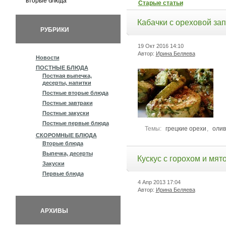
вторые блюда’
Старые статьи
Кабачки с ореховой за
РУБРИКИ
19 Окт 2016
14:10
Автор:
Ирина Беляева
Новости
ПОСТНЫЕ БЛЮДА
Постная выпечка,
десерты, напитки
Постные вторые блюда
Постные завтраки
Постные закуски
Постные первые блюда
Темы:
грецкие орехи
,
олив
СКОРОМНЫЕ БЛЮДА
Вторые блюда
Выпечка, десерты
Кускус с горохом и мят
Закуски
Первые блюда
4 Апр 2013
17:04
Автор:
Ирина Беляева
АРХИВЫ